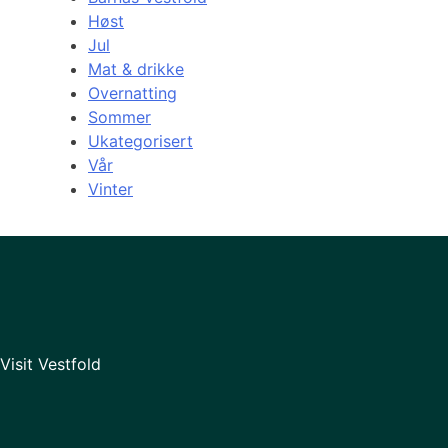
Høst
Jul
Mat & drikke
Overnatting
Sommer
Ukategorisert
Vår
Vinter
Visit Vestfold