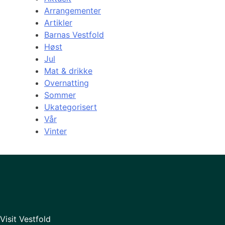
Arrangementer
Artikler
Barnas Vestfold
Høst
Jul
Mat & drikke
Overnatting
Sommer
Ukategorisert
Vår
Vinter
Visit Vestfold