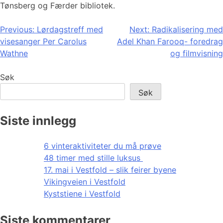
Tønsberg og Færder bibliotek.
Innleggsnavigasjon
Previous:
Lørdagstreff med
Next:
Radikalisering med
visesanger Per Carolus
Adel Khan Farooq- foredrag
Wathne
og filmvisning
Søk
Søk
Siste innlegg
6 vinteraktiviteter du må prøve
48 timer med stille luksus
17. mai i Vestfold – slik feirer byene
Vikingveien i Vestfold
Kyststiene i Vestfold
Siste kommentarer