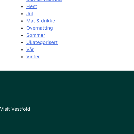
Høst
Jul
Mat & drikke
Overnatting
Sommer
Ukategorisert
Vår
Vinter
Visit Vestfold