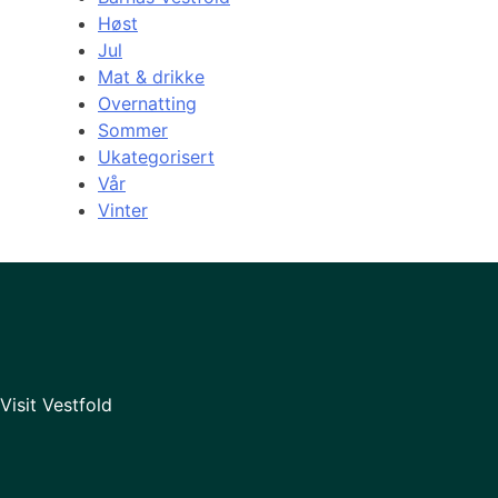
Høst
Jul
Mat & drikke
Overnatting
Sommer
Ukategorisert
Vår
Vinter
Visit Vestfold