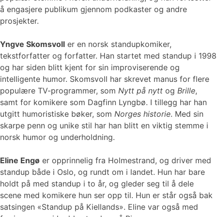
å engasjere publikum gjennom podkaster og andre
prosjekter.
Yngve Skomsvoll
er en norsk standupkomiker,
tekstforfatter og forfatter. Han startet med standup i 1998
og har siden blitt kjent for sin improviserende og
intelligente humor. Skomsvoll har skrevet manus for flere
populære TV-programmer, som
Nytt på nytt
og
Brille
,
samt for komikere som Dagfinn Lyngbø. I tillegg har han
utgitt humoristiske bøker, som
Norges historie
. Med sin
skarpe penn og unike stil har han blitt en viktig stemme i
norsk humor og underholdning.
Eline Engø
er opprinnelig fra Holmestrand, og driver med
standup både i Oslo, og rundt om i landet. Hun har bare
holdt på med standup i to år, og gleder seg til å dele
scene med komikere hun ser opp til. Hun er står også bak
satsingen «Standup på Kiellands». Eline var også med