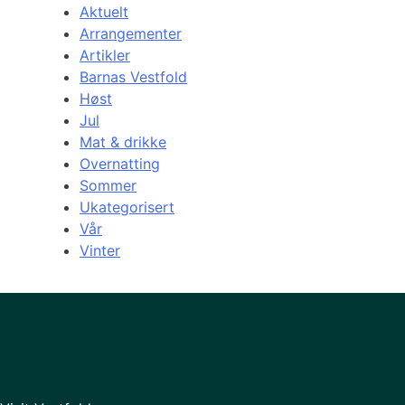
Aktuelt
Arrangementer
Artikler
Barnas Vestfold
Høst
Jul
Mat & drikke
Overnatting
Sommer
Ukategorisert
Vår
Vinter