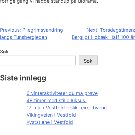
forrige gang vi hadde standup på Biorama.
Innleggsnavigasjon
Previous:
Pilegrimsvandring
Next:
Torsdagstimen:
langs Tunsbergleden
Bergljot Hobæk Haff 100 år
Søk
Søk
Siste innlegg
6 vinteraktiviteter du må prøve
48 timer med stille luksus
17. mai i Vestfold – slik feirer byene
Vikingveien i Vestfold
Kyststiene i Vestfold