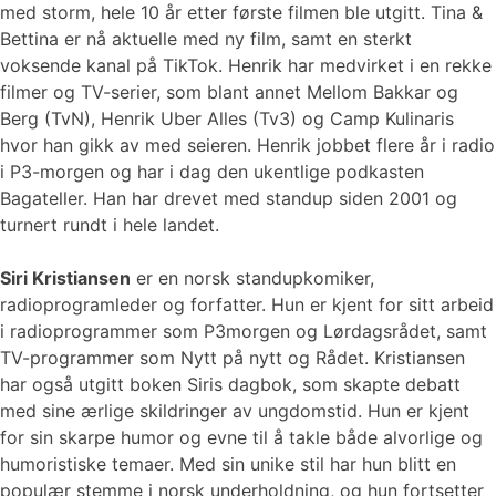
med storm, hele 10 år etter første filmen ble utgitt. Tina &
Bettina er nå aktuelle med ny film, samt en sterkt
voksende kanal på TikTok. Henrik har medvirket i en rekke
filmer og TV-serier, som blant annet Mellom Bakkar og
Berg (TvN), Henrik Uber Alles (Tv3) og Camp Kulinaris
hvor han gikk av med seieren. Henrik jobbet flere år i radio
i P3-morgen og har i dag den ukentlige podkasten
Bagateller. Han har drevet med standup siden 2001 og
turnert rundt i hele landet.
Siri Kristiansen
er en norsk standupkomiker,
radioprogramleder og forfatter. Hun er kjent for sitt arbeid
i radioprogrammer som P3morgen og Lørdagsrådet, samt
TV-programmer som Nytt på nytt og Rådet. Kristiansen
har også utgitt boken Siris dagbok, som skapte debatt
med sine ærlige skildringer av ungdomstid. Hun er kjent
for sin skarpe humor og evne til å takle både alvorlige og
humoristiske temaer. Med sin unike stil har hun blitt en
populær stemme i norsk underholdning, og hun fortsetter