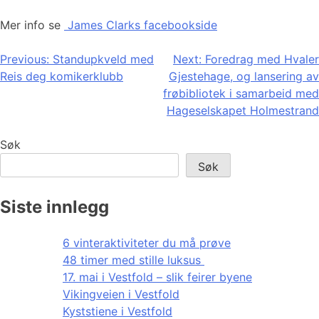
Mer info se
James Clarks facebookside
Innleggsnavigasjon
Previous:
Standupkveld med
Next:
Foredrag med Hvaler
Reis deg komikerklubb
Gjestehage, og lansering av
frøbibliotek i samarbeid med
Hageselskapet Holmestrand
Søk
Søk
Siste innlegg
6 vinteraktiviteter du må prøve
48 timer med stille luksus
17. mai i Vestfold – slik feirer byene
Vikingveien i Vestfold
Kyststiene i Vestfold