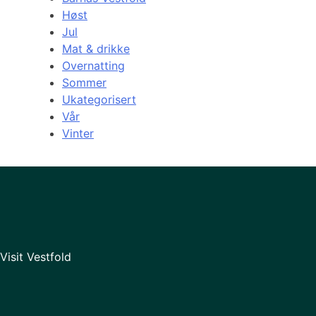
Høst
Jul
Mat & drikke
Overnatting
Sommer
Ukategorisert
Vår
Vinter
Visit Vestfold