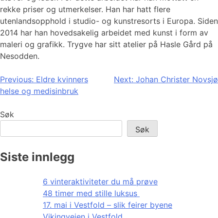
rekke priser og utmerkelser. Han har hatt flere
utenlandsopphold i studio- og kunstresorts i Europa. Siden
2014 har han hovedsakelig arbeidet med kunst i form av
maleri og grafikk. Trygve har sitt atelier på Hasle Gård på
Nesodden.
Innleggsnavigasjon
Previous:
Eldre kvinners
Next:
Johan Christer Novsjø
helse og medisinbruk
Søk
Søk
Siste innlegg
6 vinteraktiviteter du må prøve
48 timer med stille luksus
17. mai i Vestfold – slik feirer byene
Vikingveien i Vestfold