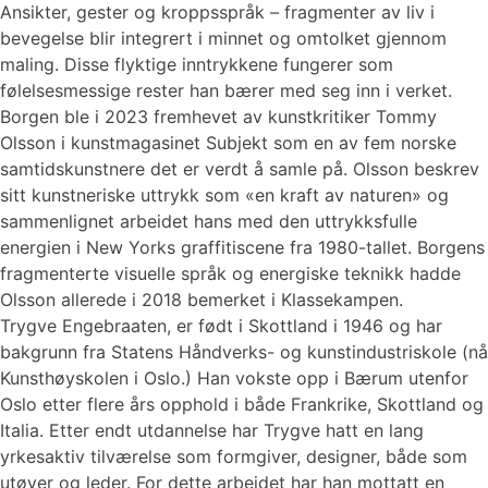
Ansikter, gester og kroppsspråk – fragmenter av liv i
bevegelse blir integrert i minnet og omtolket gjennom
maling. Disse flyktige inntrykkene fungerer som
følelsesmessige rester han bærer med seg inn i verket.
Borgen ble i 2023 fremhevet av kunstkritiker Tommy
Olsson i kunstmagasinet Subjekt som en av fem norske
samtidskunstnere det er verdt å samle på. Olsson beskrev
sitt kunstneriske uttrykk som «en kraft av naturen» og
sammenlignet arbeidet hans med den uttrykksfulle
energien i New Yorks graffitiscene fra 1980-tallet. Borgens
fragmenterte visuelle språk og energiske teknikk hadde
Olsson allerede i 2018 bemerket i Klassekampen.
Trygve Engebraaten, er født i Skottland i 1946 og har
bakgrunn fra Statens Håndverks- og kunstindustriskole (nå
Kunsthøyskolen i Oslo.) Han vokste opp i Bærum utenfor
Oslo etter flere års opphold i både Frankrike, Skottland og
Italia. Etter endt utdannelse har Trygve hatt en lang
yrkesaktiv tilværelse som formgiver, designer, både som
utøver og leder. For dette arbeidet har han mottatt en