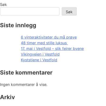
Søk
Søk
Siste innlegg
6 vinteraktiviteter du må prøve
48 timer med stille luksus
17. mai i Vestfold – slik feirer byene
Vikingveien i Vestfold
Kyststiene i Vestfold
Siste kommentarer
Ingen kommentarer å vise.
Arkiv