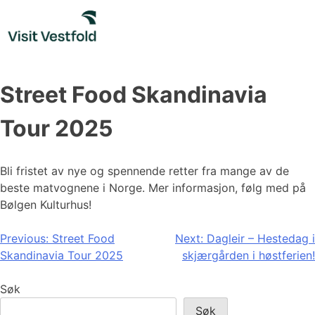
Skip
to
content
Street Food Skandinavia
Tour 2025
Bli fristet av nye og spennende retter fra mange av de
beste matvognene i Norge. Mer informasjon, følg med på
Bølgen Kulturhus!
Innleggsnavigasjon
Previous:
Street Food
Next:
Dagleir – Hestedag i
Skandinavia Tour 2025
skjærgården i høstferien!
Søk
Søk