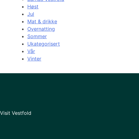
Høst
Jul
Mat & drikke
Overnatting
Sommer
Ukategorisert
Vår
Vinter
Visit Vestfold