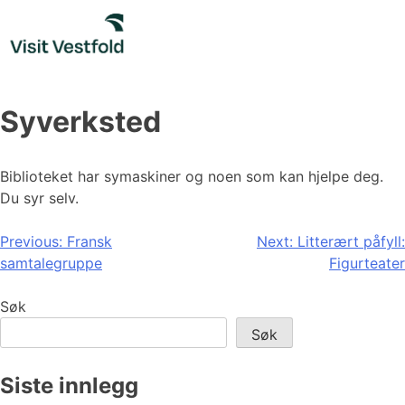
Skip
to
content
Syverksted
Biblioteket har symaskiner og noen som kan hjelpe deg.
Du syr selv.
Innleggsnavigasjon
Previous:
Fransk
Next:
Litterært påfyll:
samtalegruppe
Figurteater
Søk
Søk
Siste innlegg