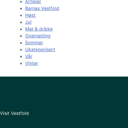
Artikler
Barnas Vestfold
Høst
Jul
Mat & drikke
Overnatting
Sommer
Ukategorisert
Vår
Vinter
Visit Vestfold