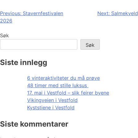
Innleggsnavigasjon
Previous:
Stavernfestivalen
Next:
Salmekveld
2026
Søk
Søk
Siste innlegg
6 vinteraktiviteter du må prøve
48 timer med stille luksus
17. mai i Vestfold – slik feirer byene
Vikingveien i Vestfold
Kyststiene i Vestfold
Siste kommentarer