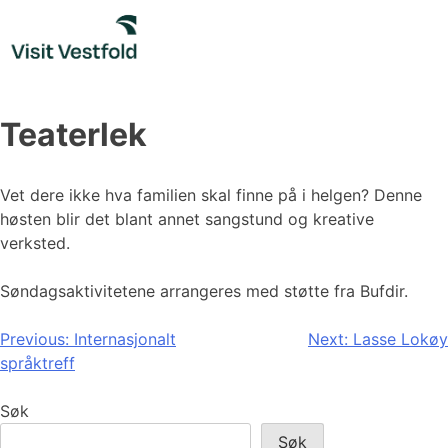
Skip
to
content
Teaterlek
Vet dere ikke hva familien skal finne på i helgen? Denne
høsten blir det blant annet sangstund og kreative
verksted.
Søndagsaktivitetene arrangeres med støtte fra Bufdir.
Innleggsnavigasjon
Previous:
Internasjonalt
Next:
Lasse Lokøy
språktreff
Søk
Søk