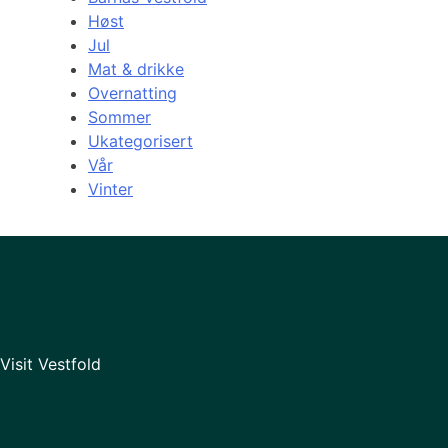
Høst
Jul
Mat & drikke
Overnatting
Sommer
Ukategorisert
Vår
Vinter
Visit Vestfold