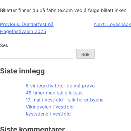
Billetter finner du på fabnite.com ved å følge billettlinken.
Innleggsnavigasjon
Previous:
Dunderfest på
Next:
Loveshack
Hagefestivalen 2025
Søk
Søk
Siste innlegg
6 vinteraktiviteter du må prøve
48 timer med stille luksus
17. mai i Vestfold – slik feirer byene
Vikingveien i Vestfold
Kyststiene i Vestfold
Siste kommentarer