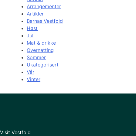
Arrangementer
Artikler
Barnas Vestfold
Høst
Jul
Mat & drikke
Overnatting
Sommer
Ukategorisert
Vår
Vinter
Visit Vestfold