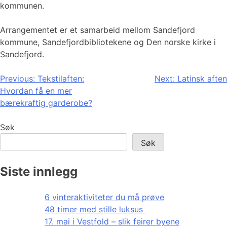
kommunen.
Arrangementet er et samarbeid mellom Sandefjord
kommune, Sandefjordbibliotekene og Den norske kirke i
Sandefjord.
Innleggsnavigasjon
Previous:
Tekstilaften:
Next:
Latinsk aften
Hvordan få en mer
bærekraftig garderobe?
Søk
Søk
Siste innlegg
6 vinteraktiviteter du må prøve
48 timer med stille luksus
17. mai i Vestfold – slik feirer byene