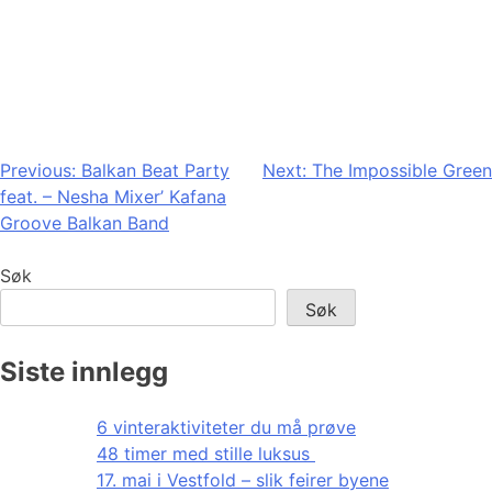
Innleggsnavigasjon
Previous:
Balkan Beat Party
Next:
The Impossible Green
feat. – Nesha Mixer’ Kafana
Groove Balkan Band
Søk
Søk
Siste innlegg
6 vinteraktiviteter du må prøve
48 timer med stille luksus
17. mai i Vestfold – slik feirer byene