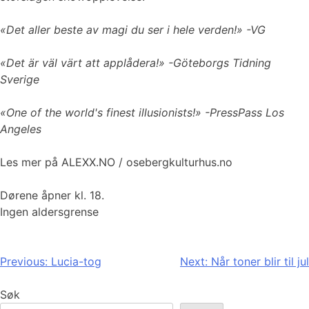
«Det aller beste av magi du ser i hele verden!» -VG
«Det är väl värt att applådera!» -Göteborgs Tidning
Sverige
«One of the world's finest illusionists!» -PressPass Los
Angeles
Les mer på ALEXX.NO / osebergkulturhus.no
Dørene åpner kl. 18.
Ingen aldersgrense
Innleggsnavigasjon
Previous:
Lucia-tog
Next:
Når toner blir til jul
Søk