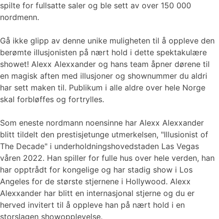
spilte for fullsatte saler og ble sett av over 150 000
nordmenn.
Gå ikke glipp av denne unike muligheten til å oppleve den
berømte illusjonisten på nært hold i dette spektakulære
showet! Alexx Alexxander og hans team åpner dørene til
en magisk aften med illusjoner og shownummer du aldri
har sett maken til. Publikum i alle aldre over hele Norge
skal forbløffes og fortrylles.
Som eneste nordmann noensinne har Alexx Alexxander
blitt tildelt den prestisjetunge utmerkelsen, "Illusionist of
The Decade" i underholdningshovedstaden Las Vegas
våren 2022. Han spiller for fulle hus over hele verden, han
har opptrådt for kongelige og har stadig show i Los
Angeles for de største stjernene i Hollywood. Alexx
Alexxander har blitt en internasjonal stjerne og du er
herved invitert til å oppleve han på nært hold i en
storslagen showopplevelse.