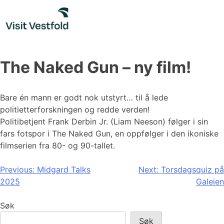
Skip
to
content
The Naked Gun – ny film!
Bare én mann er godt nok utstyrt… til å lede
politietterforskningen og redde verden!
Politibetjent Frank Derbin Jr. (Liam Neeson) følger i sin
fars fotspor i The Naked Gun, en oppfølger i den ikoniske
filmserien fra 80- og 90-tallet.
Innleggsnavigasjon
Previous:
Midgard Talks
Next:
Torsdagsquiz på
2025
Galeien
Søk
Søk