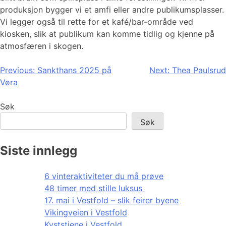
produksjon bygger vi et amfi eller andre publikumsplasser.
Vi legger også til rette for et kafé/bar-område ved
kiosken, slik at publikum kan komme tidlig og kjenne på
atmosfæren i skogen.
Innleggsnavigasjon
Previous:
Sankthans 2025 på
Next:
Thea Paulsrud
Vøra
Søk
Søk
Siste innlegg
6 vinteraktiviteter du må prøve
48 timer med stille luksus
17. mai i Vestfold – slik feirer byene
Vikingveien i Vestfold
Kyststiene i Vestfold