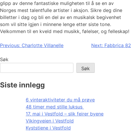
glipp av denne fantastiske muligheten til å se en av
Norges mest talentfulle artister i aksjon. Sikre deg dine
billetter i dag og bli en del av en musikalsk begivenhet
som vil sitte igjen i minnene lenge etter siste tone.
Velkommen til en kveld med musikk, følelser, og felleskap!
Innleggsnavigasjon
Previous:
Charlotte Villanelle
Next:
Fabbrica 82
Søk
Søk
Siste innlegg
6 vinteraktiviteter du må prøve
48 timer med stille luksus
17. mai i Vestfold – slik feirer byene
Vikingveien i Vestfold
Kyststiene i Vestfold