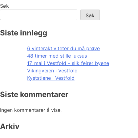
Søk
Søk
Siste innlegg
6 vinteraktiviteter du må prøve
48 timer med stille luksus
17. mai i Vestfold – slik feirer byene
Vikingveien i Vestfold
Kyststiene i Vestfold
Siste kommentarer
Ingen kommentarer å vise.
Arkiv