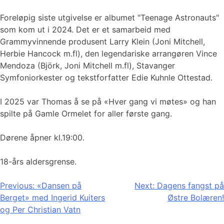
Foreløpig siste utgivelse er albumet "Teenage Astronauts"
som kom ut i 2024. Det er et samarbeid med
Grammyvinnende produsent Larry Klein (Joni Mitchell,
Herbie Hancock m.fl), den legendariske arrangøren Vince
Mendoza (Björk, Joni Mitchell m.fl), Stavanger
Symfoniorkester og tekstforfatter Edie Kuhnle Ottestad.
I 2025 var Thomas å se på «Hver gang vi møtes» og han
spilte på Gamle Ormelet for aller første gang.
Dørene åpner kl.19:00.
18-års aldersgrense.
Innleggsnavigasjon
Previous:
«Dansen på
Next:
Dagens fangst på
Berget» med Ingerid Kuiters
Østre Bolæren!
og Per Christian Vatn