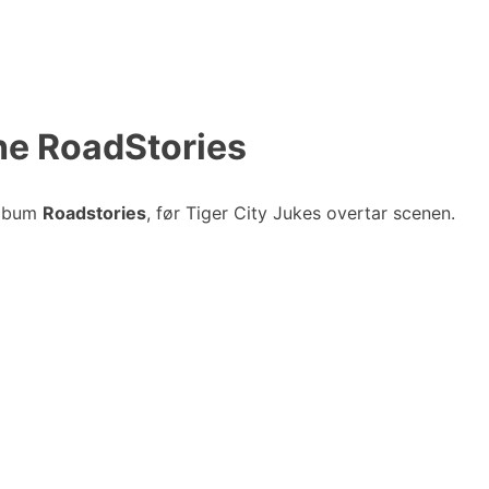
the RoadStories
album
Roadstories
, før Tiger City Jukes overtar scenen.