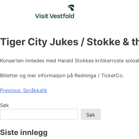
Skip
to
content
Tiger City Jukes / Stokke & 
Konserten innledes med Harald Stokkes kritikerroste solo
Billetter og mer informasjon på Redninga / TicketCo.
Innleggsnavigasjon
Previous:
Språkkafé
Søk
Søk
Siste innlegg