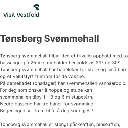
Skip
to
content
Tønsberg Svømmehall
Tønsberg svømmehall tilbyr deg et trivelig opphold med to
bassenger på 25 m som holder henholdsvis 29º og 30º.
Tønsberg svømmehall har badeleker for store og små barn
og et velutstyrt trimrom for de voksne.
På damebadet (onsdager) har svømmehallen vannaerobic.
For deg som ønsker å hoppe og stupe kan
svømmehallen tilby 1 – 3 og 6 m stupetårn.
Nedre basseng har tre baner for svømming.
Betjeningen ser frem til å få deg som gjest!
Tønsberg svømmehall er stengt påskeaften, pinseaften,