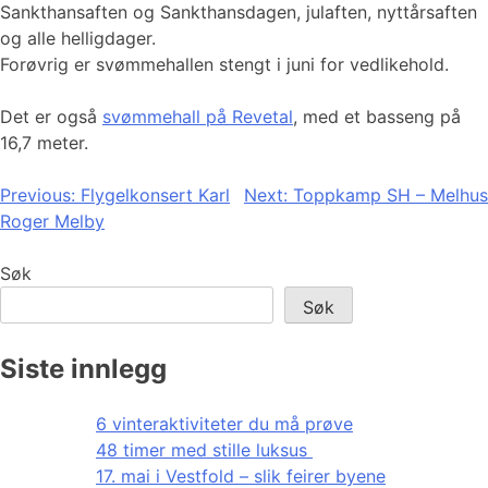
Sankthansaften og Sankthansdagen, julaften, nyttårsaften
og alle helligdager.
Forøvrig er svømmehallen stengt i juni for vedlikehold.
Det er også
svømmehall på Revetal
, med et basseng på
16,7 meter.
Innleggsnavigasjon
Previous:
Flygelkonsert Karl
Next:
Toppkamp SH – Melhus
Roger Melby
Søk
Søk
Siste innlegg
6 vinteraktiviteter du må prøve
48 timer med stille luksus
17. mai i Vestfold – slik feirer byene