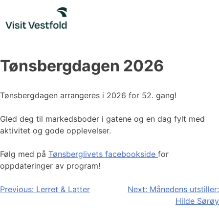
Skip
to
content
Tønsbergdagen 2026
Tønsbergdagen arrangeres i 2026 for 52. gang!
Gled deg til markedsboder i gatene og en dag fylt med
aktivitet og gode opplevelser.
Følg med på
Tønsberglivets facebookside
for
oppdateringer av program!
Innleggsnavigasjon
Previous:
Lerret & Latter
Next:
Månedens utstiller:
Hilde Sørøy