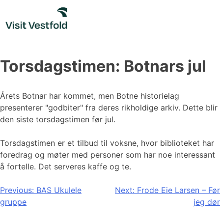
Skip
to
content
Torsdagstimen: Botnars jul
Årets Botnar har kommet, men Botne historielag
presenterer "godbiter" fra deres rikholdige arkiv. Dette blir
den siste torsdagstimen før jul.
Torsdagstimen er et tilbud til voksne, hvor biblioteket har
foredrag og møter med personer som har noe interessant
å fortelle. Det serveres kaffe og te.
Innleggsnavigasjon
Previous:
BAS Ukulele
Next:
Frode Eie Larsen – Før
gruppe
jeg dør