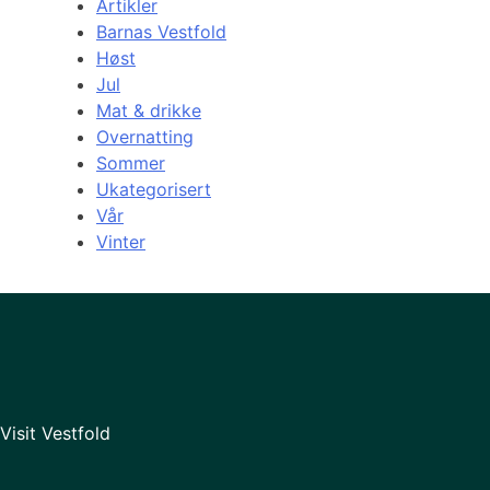
Artikler
Barnas Vestfold
Høst
Jul
Mat & drikke
Overnatting
Sommer
Ukategorisert
Vår
Vinter
Visit Vestfold