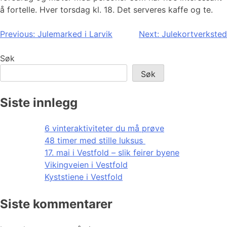
å fortelle. Hver torsdag kl. 18. Det serveres kaffe og te.
Innleggsnavigasjon
Previous:
Julemarked i Larvik
Next:
Julekortverksted
Søk
Søk
Siste innlegg
6 vinteraktiviteter du må prøve
48 timer med stille luksus
17. mai i Vestfold – slik feirer byene
Vikingveien i Vestfold
Kyststiene i Vestfold
Siste kommentarer