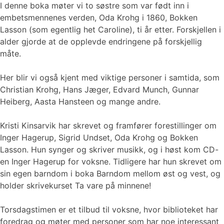
I denne boka møter vi to søstre som var født inn i
embetsmennenes verden, Oda Krohg i 1860, Bokken
Lasson (som egentlig het Caroline), ti år etter. Forskjellen i
alder gjorde at de opplevde endringene på forskjellig
måte.
Her blir vi også kjent med viktige personer i samtida, som
Christian Krohg, Hans Jæger, Edvard Munch, Gunnar
Heiberg, Aasta Hansteen og mange andre.
Kristi Kinsarvik har skrevet og framfører forestillinger om
Inger Hagerup, Sigrid Undset, Oda Krohg og Bokken
Lasson. Hun synger og skriver musikk, og i høst kom CD-
en Inger Hagerup for voksne. Tidligere har hun skrevet om
sin egen barndom i boka Barndom mellom øst og vest, og
holder skrivekurset Ta vare på minnene!
Torsdagstimen er et tilbud til voksne, hvor biblioteket har
foredrag og møter med personer som har noe interessant