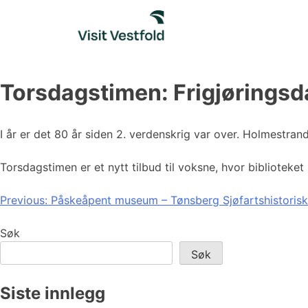
Skip
to
content
Torsdagstimen: Frigjørings
I år er det 80 år siden 2. verdenskrig var over. Holmestra
Torsdagstimen er et nytt tilbud til voksne, hvor biblioteke
Innleggsnavigasjon
Previous:
Påskeåpent museum – Tønsberg Sjøfartshistorisk
Søk
Søk
Siste innlegg