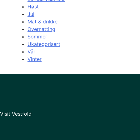
Høst
Jul
Mat & drikke
Overnatting
Sommer
Ukategorisert
Vår
Vinter
Visit Vestfold