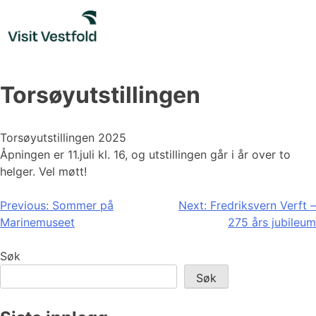
Skip
to
content
Torsøyutstillingen
Torsøyutstillingen 2025
Åpningen er 11.juli kl. 16, og utstillingen går i år over to
helger. Vel møtt!
Innleggsnavigasjon
Previous:
Sommer på
Next:
Fredriksvern Verft –
Marinemuseet
275 års jubileum
Søk
Søk