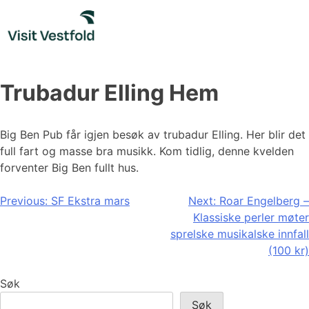
Skip
to
content
Trubadur Elling Hem
Big Ben Pub får igjen besøk av trubadur Elling. Her blir det
full fart og masse bra musikk. Kom tidlig, denne kvelden
forventer Big Ben fullt hus.
Innleggsnavigasjon
Previous:
SF Ekstra mars
Next:
Roar Engelberg –
Klassiske perler møter
sprelske musikalske innfall
(100 kr)
Søk
Søk