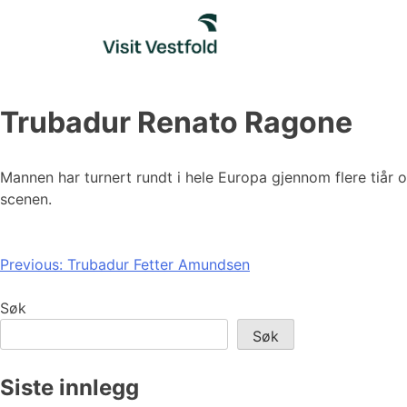
Skip
to
content
Trubadur Renato Ragone
Mannen har turnert rundt i hele Europa gjennom flere tiår 
scenen.
Innleggsnavigasjon
Previous:
Trubadur Fetter Amundsen
Søk
Søk
Siste innlegg