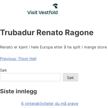
Skip
to
content
Trubadur Renato Ragone
Renato er kjent i hele Europa etter å ha spilt i mange stor
Innleggsnavigasjon
Previous:
Thom Hell
Søk
Søk
Siste innlegg
6 vinteraktiviteter du må prøve