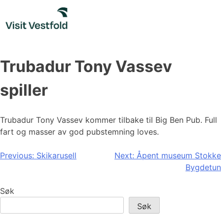
Skip
to
content
Trubadur Tony Vassev
spiller
Trubadur Tony Vassev kommer tilbake til Big Ben Pub. Full
fart og masser av god pubstemning loves.
Innleggsnavigasjon
Previous:
Skikarusell
Next:
Åpent museum Stokke
Bygdetun
Søk
Søk