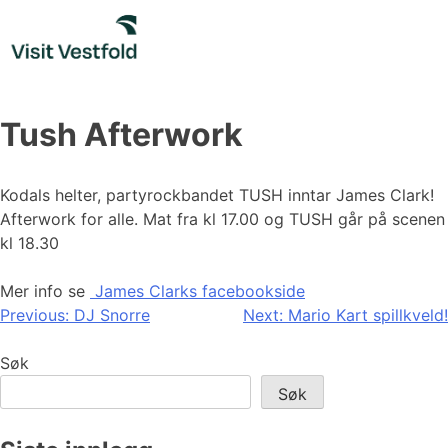
Skip
to
content
Tush Afterwork
Kodals helter, partyrockbandet TUSH inntar James Clark!
Afterwork for alle. Mat fra kl 17.00 og TUSH går på scenen
kl 18.30
Mer info se
James Clarks facebookside
Innleggsnavigasjon
Previous:
DJ Snorre
Next:
Mario Kart spillkveld!
Søk
Søk