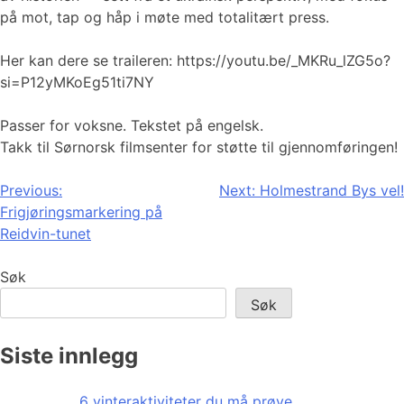
på mot, tap og håp i møte med totalitært press.
Her kan dere se traileren: https://youtu.be/_MKRu_lZG5o?
si=P12yMKoEg51ti7NY
Passer for voksne. Tekstet på engelsk.
Takk til Sørnorsk filmsenter for støtte til gjennomføringen!
Innleggsnavigasjon
Previous:
Next:
Holmestrand Bys vel!
Frigjøringsmarkering på
Reidvin-tunet
Søk
Søk
Siste innlegg
6 vinteraktiviteter du må prøve