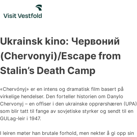
Skip
to
content
Ukrainsk kino: Червоний
(Chervonyi)/Escape from
Stalin’s Death Camp
«Chervónyj» er en intens og dramatisk film basert på
virkelige hendelser. Den forteller historien om Danylo
Chervonyj – en offiser i den ukrainske opprørshæren (UPA)
som blir tatt til fange av sovjetiske styrker og sendt til en
GULag-leir i 1947.
I leiren møter han brutale forhold, men nekter å gi opp sin