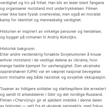
verdighet og tro på frihet. Han blir en leder blant fangene
og organiserer motstand mot undertrykkelsen. Filmen
viser ikke bare fysisk overlevelse, men også en moralsk
kamp for identitet og menneskelig verdighet.
Historien er inspirert av virkelige personer og hendelser,
og bygger på romanen til Andriy Kokotjko.
Historisk bakgrunn:
Etter andre verdenskrig forsøkte Sovjetunionen å knuse
enhver motstand i de vestlige delene av Ukraina, hvor
mange hadde kjempet for uavhengighet. Den ukrainske
opprørshæren (UPA) var en væpnet nasjonal bevegelse
som motsatte seg både nazistisk og sovjetisk okkupasjon.
Tusener av tidligere soldater og støttespillere ble arrestert
og sendt til arbeidsleirer i Sibir og det nordlige Russland.
Filmen «Chervónyj» gir et sjeldent innblikk i denne delen
av historien — sett fra et ukrainsk perspektiv, med fokus