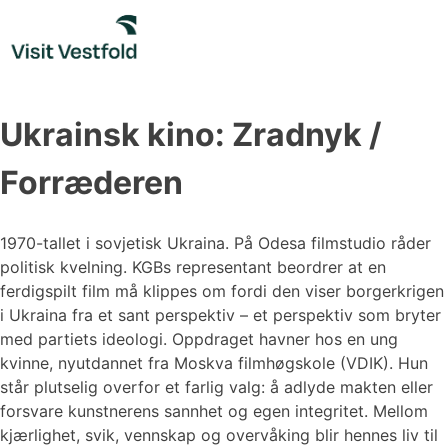
Skip
to
content
Ukrainsk kino: Zradnyk /
Forræderen
1970-tallet i sovjetisk Ukraina. På Odesa filmstudio råder
politisk kvelning. KGBs representant beordrer at en
ferdigspilt film må klippes om fordi den viser borgerkrigen
i Ukraina fra et sant perspektiv – et perspektiv som bryter
med partiets ideologi. Oppdraget havner hos en ung
kvinne, nyutdannet fra Moskva filmhøgskole (VDIK). Hun
står plutselig overfor et farlig valg: å adlyde makten eller
forsvare kunstnerens sannhet og egen integritet. Mellom
kjærlighet, svik, vennskap og overvåking blir hennes liv til