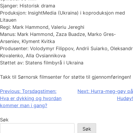
Sjanger: Historisk drama
Produksjon: InsightMedia (Ukraina) i koproduksjon med
Litauen
Regi: Mark Hammond, Valeriu Jereghi
Manus: Mark Hammond, Zaza Buadze, Marko Gres-
Arseniev, Klyment Kvitka
Produsenter: Volodymyr Filippov, Andrii Suiarko, Oleksandr
Kovalenko, Alla Ovsiannikova
Støttet av: Statens filmbyrå i Ukraina
Takk til Sørnorsk filmsenter for støtte til gjennomføringen!
Innleggsnavigasjon
Previous:
Torsdagstimen:
Next:
Hurra-meg-gøy på
Hva er dykking og hvordan
Hudøy!
kommer man i gang?
Søk
Søk