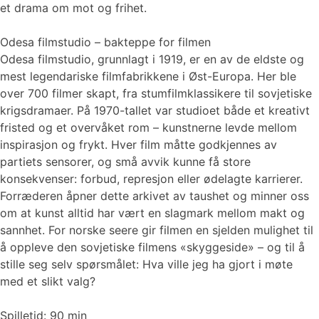
et drama om mot og frihet.
Odesa filmstudio – bakteppe for filmen
Odesa filmstudio, grunnlagt i 1919, er en av de eldste og
mest legendariske filmfabrikkene i Øst-Europa. Her ble
over 700 filmer skapt, fra stumfilmklassikere til sovjetiske
krigsdramaer. På 1970-tallet var studioet både et kreativt
fristed og et overvåket rom – kunstnerne levde mellom
inspirasjon og frykt. Hver film måtte godkjennes av
partiets sensorer, og små avvik kunne få store
konsekvenser: forbud, represjon eller ødelagte karrierer.
Forræderen åpner dette arkivet av taushet og minner oss
om at kunst alltid har vært en slagmark mellom makt og
sannhet. For norske seere gir filmen en sjelden mulighet til
å oppleve den sovjetiske filmens «skyggeside» – og til å
stille seg selv spørsmålet: Hva ville jeg ha gjort i møte
med et slikt valg?
Spilletid: 90 min