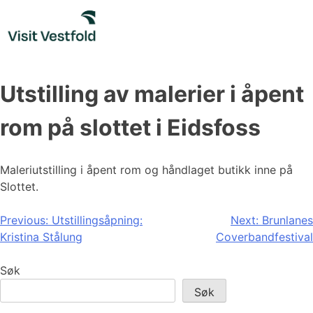
Skip
to
content
Utstilling av malerier i åpent
rom på slottet i Eidsfoss
Maleriutstilling i åpent rom og håndlaget butikk inne på
Slottet.
Innleggsnavigasjon
Previous:
Utstillingsåpning:
Next:
Brunlanes
Kristina Stålung
Coverbandfestival
Søk
Søk