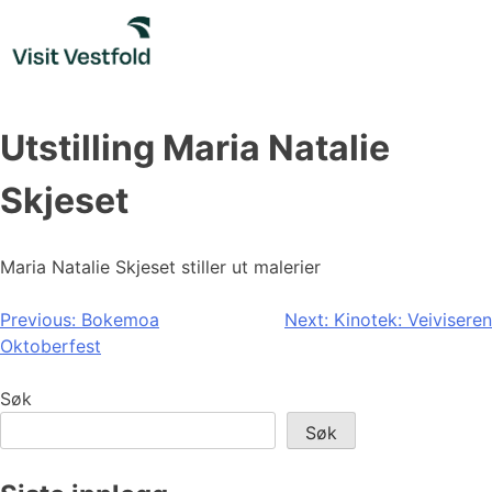
Skip
to
content
Utstilling Maria Natalie
Skjeset
Maria Natalie Skjeset stiller ut malerier
Innleggsnavigasjon
Previous:
Bokemoa
Next:
Kinotek: Veiviseren
Oktoberfest
Søk
Søk