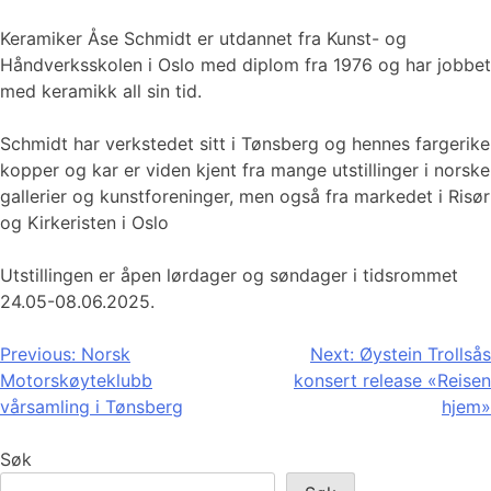
Keramiker Åse Schmidt er utdannet fra Kunst- og
Håndverksskolen i Oslo med diplom fra 1976 og har jobbet
med keramikk all sin tid.
Schmidt har verkstedet sitt i Tønsberg og hennes fargerike
kopper og kar er viden kjent fra mange utstillinger i norske
gallerier og kunstforeninger, men også fra markedet i Risør
og Kirkeristen i Oslo
Utstillingen er åpen lørdager og søndager i tidsrommet
24.05-08.06.2025.
Innleggsnavigasjon
Previous:
Norsk
Next:
Øystein Trollsås
Motorskøyteklubb
konsert release «Reisen
vårsamling i Tønsberg
hjem»
Søk