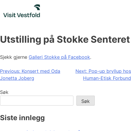
Skip
to
content
Utstilling på Stokke Senteret
Sjekk gjerne
Galleri Stokke på Facebook
.
Innleggsnavigasjon
Previous:
Konsert med Oda
Next:
Pop-up bryllup hos
Jonetta Joberg
Human-Etisk Forbund
Søk
Søk
Siste innlegg