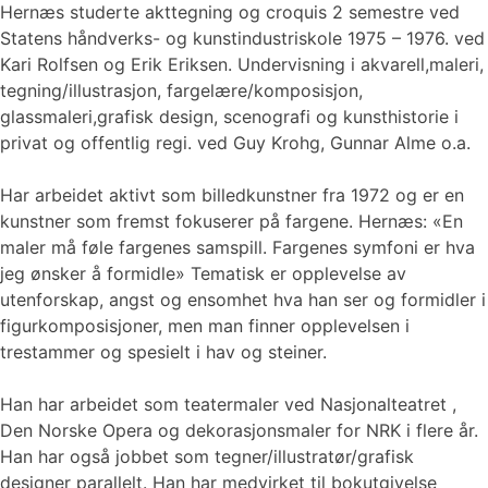
Hernæs studerte akttegning og croquis 2 semestre ved
Statens håndverks- og kunstindustriskole 1975 – 1976. ved
Kari Rolfsen og Erik Eriksen. Undervisning i akvarell,maleri,
tegning/illustrasjon, fargelære/komposisjon,
glassmaleri,grafisk design, scenografi og kunsthistorie i
privat og offentlig regi. ved Guy Krohg, Gunnar Alme o.a.
Har arbeidet aktivt som billedkunstner fra 1972 og er en
kunstner som fremst fokuserer på fargene. Hernæs: «En
maler må føle fargenes samspill. Fargenes symfoni er hva
jeg ønsker å formidle» Tematisk er opplevelse av
utenforskap, angst og ensomhet hva han ser og formidler i
figurkomposisjoner, men man finner opplevelsen i
trestammer og spesielt i hav og steiner.
Han har arbeidet som teatermaler ved Nasjonalteatret ,
Den Norske Opera og dekorasjonsmaler for NRK i flere år.
Han har også jobbet som tegner/illustratør/grafisk
designer parallelt. Han har medvirket til bokutgivelse