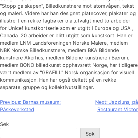
"Stopp galskapen", Billedkunstnere mot atomvåpen, tekst
og maleri. Videre har han designet platecover, plakater og
illustrert en rekke fagbøker o.a.,utvalgt med to arbeider
for Unicef kunstkortserie som er utgitt i Europa og USA ,
Canada. 20 arbeider er blitt utgitt som kunstkort. Han er
medlem LNM Landsforeningen Norske Malere, medlem
NBK Norske Billedkunstnere, medlem BKA Bildende
kunstnere Akerhus, medlem Bildene kunstnere i Bærum,
medlem BONO billedkunst opphavsrett Norge, har tidligere
vært medlem av "GRAFILL" Norsk organisasjon for visuell
kommunikasjon. Han har også deltatt på en rekke
separate, gruppe og kollektivutstillinger.
Innleggsnavigasjon
Previous:
Barnas museum:
Next:
Jazzlunsj på
Påskeverksted
Restaurant Victor
Søk
Søk