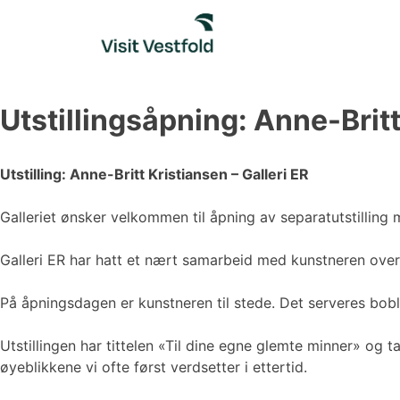
Skip
to
content
Utstillingsåpning: Anne-Brit
Utstilling: Anne-Britt Kristiansen – Galleri ER
Galleriet ønsker velkommen til åpning av separatutstilling med
Galleri ER har hatt et nært samarbeid med kunstneren over 
På åpningsdagen er kunstneren til stede. Det serveres boble
Utstillingen har tittelen «Til dine egne glemte minner» o
øyeblikkene vi ofte først verdsetter i ettertid.