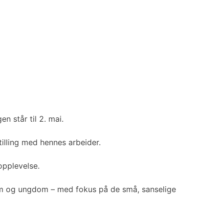
en står til 2. mai.
tilling med hennes arbeider.
opplevelse.
dom og ungdom – med fokus på de små, sanselige