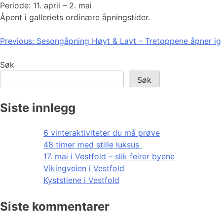
Periode: 11. april – 2. mai
Åpent i galleriets ordinære åpningstider.
Innleggsnavigasjon
Previous:
Sesongåpning Høyt & Lavt – Tretoppene åpner ig
Søk
Søk
Siste innlegg
6 vinteraktiviteter du må prøve
48 timer med stille luksus
17. mai i Vestfold – slik feirer byene
Vikingveien i Vestfold
Kyststiene i Vestfold
Siste kommentarer