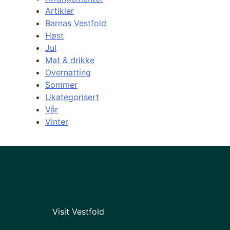
Artikler
Barnas Vestfold
Høst
Jul
Mat & drikke
Overnatting
Sommer
Ukategorisert
Vår
Vinter
Visit Vestfold