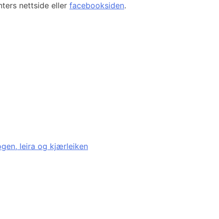
ters nettside eller
facebooksiden
.
en, leira og kjærleiken