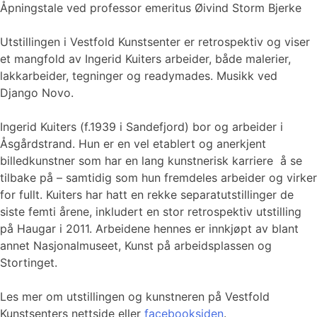
Åpningstale ved professor emeritus Øivind Storm Bjerke
Utstillingen i Vestfold Kunstsenter er retrospektiv og viser
et mangfold av Ingerid Kuiters arbeider, både malerier,
lakkarbeider, tegninger og readymades. Musikk ved
Django Novo.
Ingerid Kuiters (f.1939 i Sandefjord) bor og arbeider i
Åsgårdstrand. Hun er en vel etablert og anerkjent
billedkunstner som har en lang kunstnerisk karriere å se
tilbake på – samtidig som hun fremdeles arbeider og virker
for fullt. Kuiters har hatt en rekke separatutstillinger de
siste femti årene, inkludert en stor retrospektiv utstilling
på Haugar i 2011. Arbeidene hennes er innkjøpt av blant
annet Nasjonalmuseet, Kunst på arbeidsplassen og
Stortinget.
Les mer om utstillingen og kunstneren på Vestfold
Kunstsenters nettside eller
facebooksiden
.