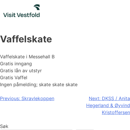
Skip
to
content
Vaffelskate
Vaffelskate i Messehall B
Gratis inngang
Gratis lån av utstyr
Gratis Vaffel
Ingen påmelding; skate skate skate
Innleggsnavigasjon
Previous:
Skravlekoppen
Next:
DKSS / Anita
Hegerland & Øyvind
Kristoffersen
Søk