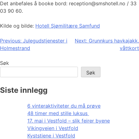
Det anbefales å booke bord: reception@smshotell.no / 33
03 90 60.
Kilde og bilde:
Hotell Sjømilitære Samfund
Innleggsnavigasjon
Previous:
Julegudstjenester i
Next:
Grunnkurs havkajakk,
Holmestrand
våttkort
Søk
Søk
Siste innlegg
6 vinteraktiviteter du må prøve
48 timer med stille luksus
17. mai i Vestfold – slik feirer byene
Vikingveien i Vestfold
Kyststiene i Vestfold