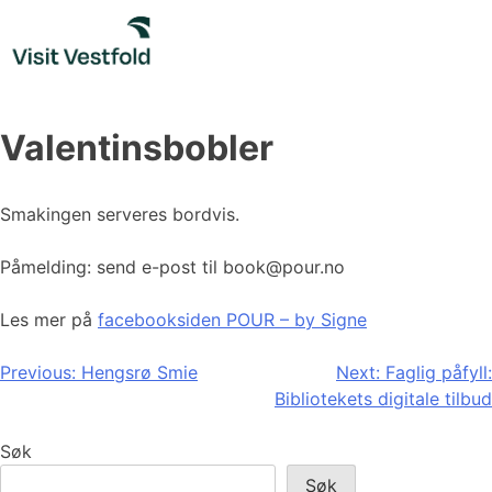
Skip
to
content
Valentinsbobler
Smakingen serveres bordvis.
Påmelding: send e-post til book@pour.no
Les mer på
facebooksiden POUR – by Signe
Innleggsnavigasjon
Previous:
Hengsrø Smie
Next:
Faglig påfyll:
Bibliotekets digitale tilbud
Søk
Søk