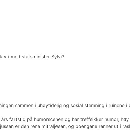
sk vri med statsminister Sylvi?
ngen sammen i uhøytidelig og sosial stemning i ruinene i b
 års fartstid på humorscenen og har treffsikker humor, høy
rjussen er den rene mitraljøsen, og poengene renner ut i ra