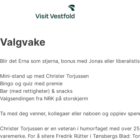
Skip
to
content
Valgvake
Blir det Erna som stjerna, bonus med Jonas eller liberalisti
Mini-stand up med Christer Torjussen
Bingo og quiz med premie
Bar (med rettigheter) & snacks
Valgsendingen fra NRK på storskjerm
Ta med deg venner, kollegaer eller naboen og opplev spenni
Christer Torjussen er en veteran i humorfaget med over 25
varemerke. For å sitere Fredrik Rütter i Tønsbergs Blad: To