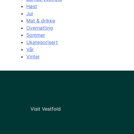
Høst
Jul
Mat & drikke
Overnatting
Sommer
Ukategorisert
Vår
Vinter
Visit Vestfold